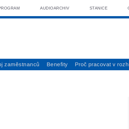
PROGRAM
AUDIOARCHIV
STANICE
oj zaměstnanců
Benefity
Proč pracovat v rozh