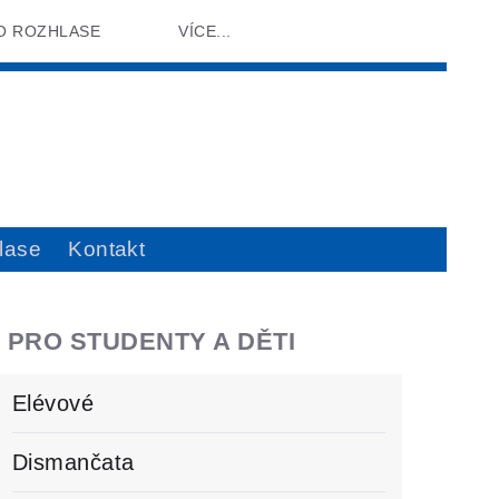
O ROZHLASE
VÍCE...
lase
Kontakt
PRO STUDENTY A DĚTI
Elévové
Dismančata