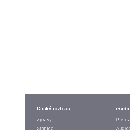
Český rozhlas
iRadi
Zprávy
Přehr
Stanice
Audio