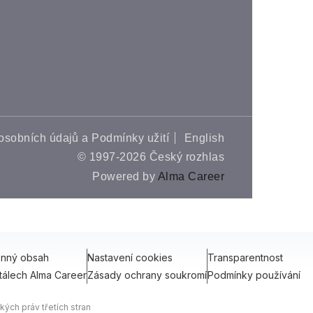
osobních údajů a Podmínky užití
English
© 1997-2026 Český rozhlas
Powered by
Alma Career
onný obsah
Nastavení cookies
Transparentnost
tálech Alma Career
Zásady ochrany soukromí
Podmínky používání
ých práv třetích stran