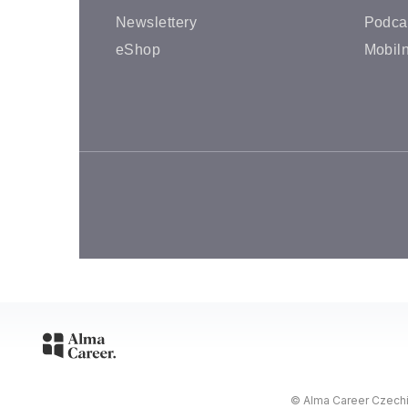
Newslettery
Podca
eShop
Mobiln
© Alma Career Czechia