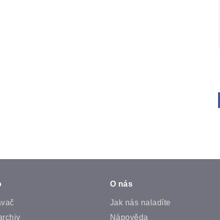
o
O nás
ávač
Jak nás naladíte
archiv
Nápověda