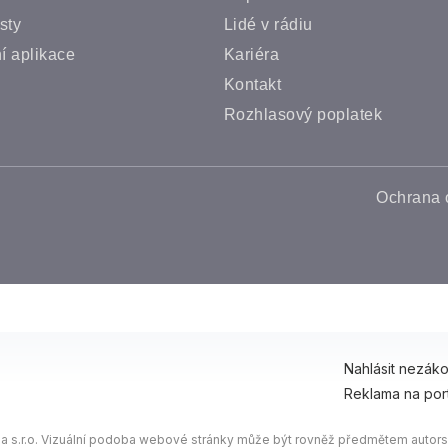
sty
Lidé v rádiu
í aplikace
Kariéra
Kontakt
Rozhlasový poplatek
Ochrana 
Nahlásit nezák
Reklama na por
 s.r.o. Vizuální podoba webové stránky může být rovněž předmětem autorsk